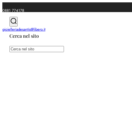
0881 774178
|
gioielleriadesantis@libero.it
Cerca nel sito
Spedizioni gratuite da €49
Cerca