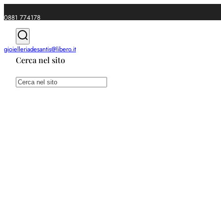
0881 774178
|
gioielleriadesantis@libero.it
Cerca nel sito
Spedizioni gratuite da €49
Cerca