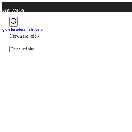
0881 774178
|
gioielleriadesantis@libero.it
Cerca nel sito
Spedizioni gratuite da €49
Cerca