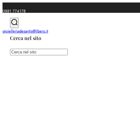
0881 774178
|
gioielleriadesantis@libero.it
Cerca nel sito
Spedizioni gratuite da €49
Cerca