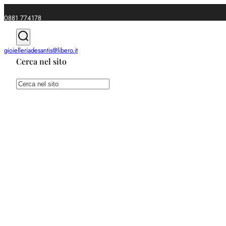
0881 774178
|
gioielleriadesantis@libero.it
Cerca nel sito
Spedizioni gratuite da €49
Cerca