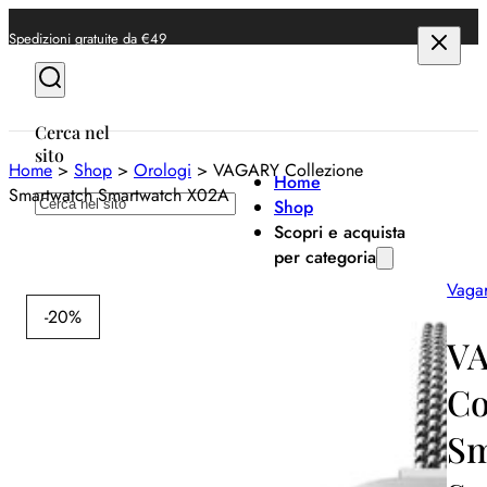
Spedizioni gratuite da €49
Cerca nel
sito
Home
>
Shop
>
Orologi
>
VAGARY Collezione
Home
Smartwatch Smartwatch X02A
Cerca
Shop
Scopri e acquista
per categoria
Vaga
Anelli
-20%
Bracciali
V
Collane
Co
Orecchini
Sm
Orologi