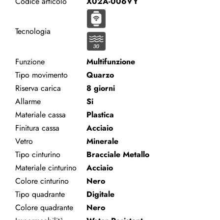
Codice articolo
X02A-006VY
Tecnologia
Funzione
Multifunzione
Tipo movimento
Quarzo
Riserva carica
8 giorni
Allarme
Si
Materiale cassa
Plastica
Finitura cassa
Acciaio
Vetro
Minerale
Tipo cinturino
Bracciale Metallo
Materiale cinturino
Acciaio
Colore cinturino
Nero
Tipo quadrante
Digitale
Colore quadrante
Nero