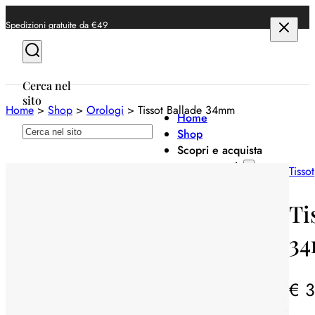
Spedizioni gratuite da €49
Cerca nel
sito
Home
>
Shop
>
Orologi
>
Tissot Ballade 34mm
Home
Cerca
Shop
Scopri e acquista
per categoria
Tissot
Anelli
Ti
Bracciali
3
Collane
Orecchini
€
3
Orologi