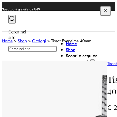
Spedizioni gratuite da €49
Cerca nel
sito
Home
>
Shop
>
Orologi
>
Tissot Everytime 40mm
Home
Cerca
Shop
Scopri e acquista
per categoria
Tissot
Anelli
Ti
Bracciali
4
Collane
Orecchini
€
2
Orologi