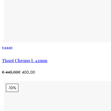
TISSOT
Tissot Chrono L 42mm
€
445,00
€
400,00
-10%