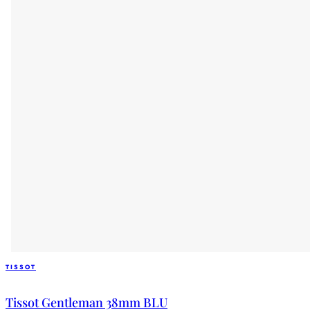
TISSOT
Tissot Gentleman 38mm BLU