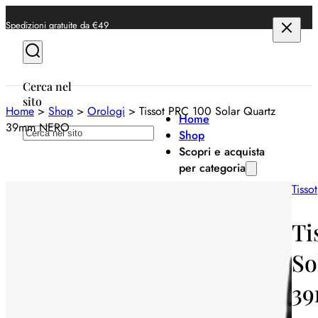
Spedizioni gratuite da €49
Cerca nel
sito
Home
>
Shop
>
Orologi
>
Tissot PRC 100 Solar Quartz
Home
39mm NERO
Cerca
Shop
Scopri e acquista
per categoria
Tissot
Anelli
Bracciali
Ti
Collane
So
Orecchini
3
Orologi