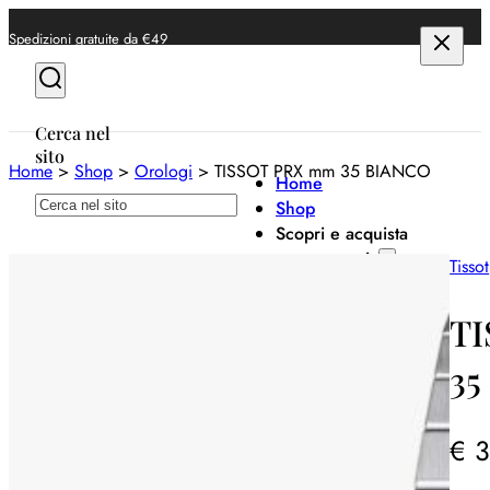
Spedizioni gratuite da €49
Cerca nel
sito
Home
>
Shop
>
Orologi
>
TISSOT PRX mm 35 BIANCO
Home
Cerca
Shop
Scopri e acquista
per categoria
Tissot
Anelli
T
Bracciali
35
Collane
Orecchini
€
3
Orologi