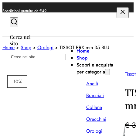
Spedizioni gratuite da €49
Cerca nel
sito
Home
>
Shop
>
Orologi
>
TISSOT PRX mm 35 BLU
Home
Cerca
Shop
Scopri e acquista
per categoria
Tissot
-10%
Anelli
TI
Bracciali
mm
Collane
Orecchini
€
3
Orologi