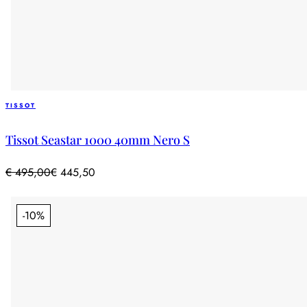
TISSOT
Tissot Seastar 1000 40mm Nero S
€
495,00
€
445,50
-10%