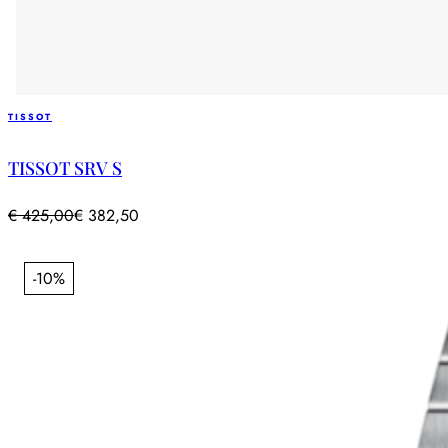
TISSOT
TISSOT SRV S
€
425,00
€
382,50
-10%