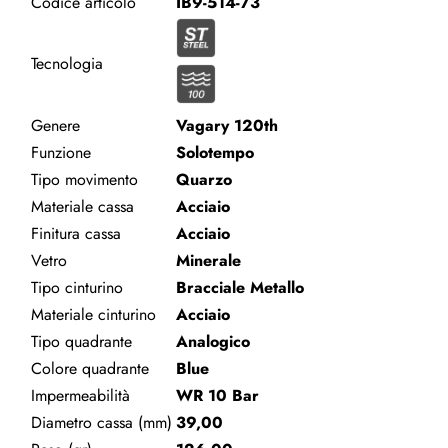
Codice articolo
IB9-514-73
Tecnologia
Genere
Vagary 120th
Funzione
Solotempo
Tipo movimento
Quarzo
Materiale cassa
Acciaio
Finitura cassa
Acciaio
Vetro
Minerale
Tipo cinturino
Bracciale Metallo
Materiale cinturino
Acciaio
Tipo quadrante
Analogico
Colore quadrante
Blue
Impermeabilità
WR 10 Bar
Diametro cassa (mm)
39,00