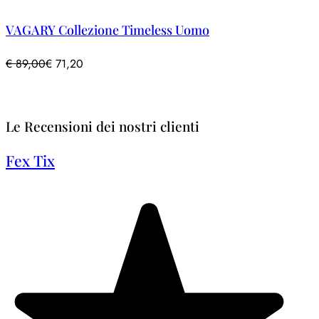
VAGARY Collezione Timeless Uomo
€
89,00
€
71,20
Le Recensioni dei nostri clienti
Fex Tix