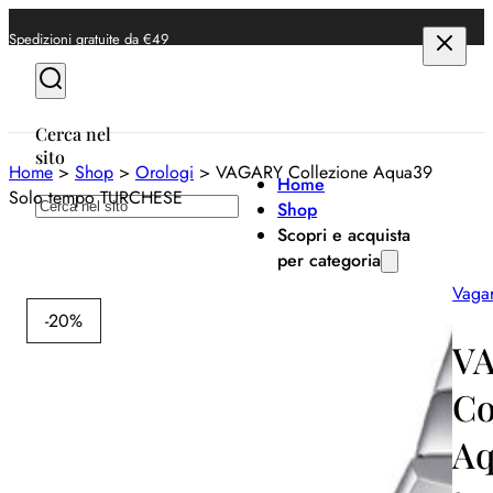
Spedizioni gratuite da €49
Cerca nel
sito
Home
>
Shop
>
Orologi
>
VAGARY Collezione Aqua39
Home
Solo tempo TURCHESE
Cerca
Shop
Scopri e acquista
per categoria
Vaga
Anelli
-20%
Bracciali
V
Collane
Co
Orecchini
Aq
Orologi