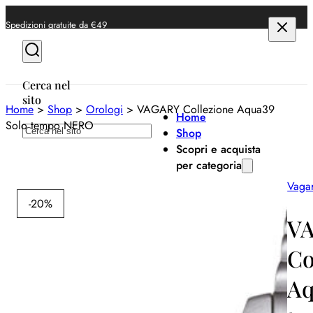
Spedizioni gratuite da €49
Cerca nel
sito
Home
>
Shop
>
Orologi
>
VAGARY Collezione Aqua39
Home
Solo tempo NERO
Cerca
Shop
Scopri e acquista
per categoria
Vaga
Anelli
-20%
Bracciali
V
Collane
Co
Orecchini
Aq
Orologi