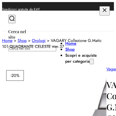
Spedizioni gratuite da €49
Cerca nel
sito
Home
>
Shop
>
Orologi
>
VAGARY Collezione G.Matic
Home
101 QUADRANTE CELESTE mm 37
Cerca
Shop
Scopri e acquista
per categoria
Vaga
Anelli
-20%
Bracciali
V
Collane
Co
Orecchini
G.
Orologi