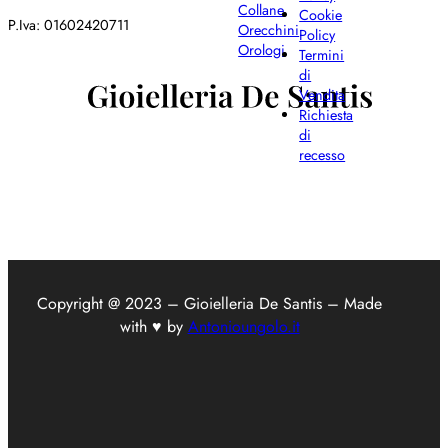
Collane
Cookie
P.Iva: 01602420711
Orecchini
Policy
Orologi
Termini
di
Vendita
Richiesta
di
recesso
Copyright @ 2023 – Gioielleria De Santis – Made
with ♥ by
Antonioungolo.it