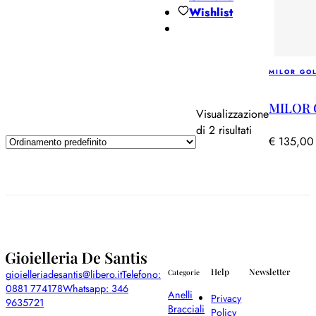
Wishlist
MILOR GO
MILOR GO
Visualizzazione
di 2 risultati
€
135,00
Help
Newsletter
gioielleriadesantis@libero.it
Telefono:
Categorie
0881 774178
Whatsapp: 346
Anelli
Privacy
9635721
Bracciali
Policy