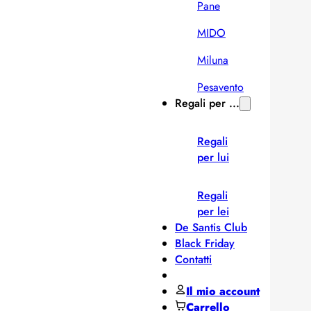
Pane
MIDO
Miluna
Pesavento
Regali per ...
Regali
per lui
Regali
per lei
De Santis Club
Black Friday
Contatti
Il mio account
Carrello