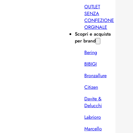
OUTLET
SENZA
CONFEZIONE
ORGINALE
Scopri e acquista
per brand
Bering
BIBIGI
Bronzallure
Citizen
Davite &
Delucchi
Labrioro
Marcello