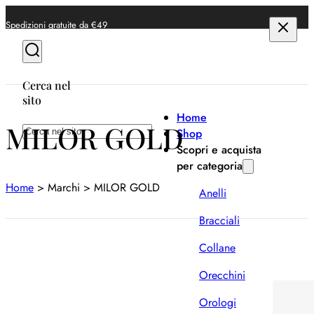
Spedizioni gratuite da €49
Cerca nel
sito
Home
MILOR GOLD
Cerca
Shop
Scopri e acquista
per categoria
Home
>
Marchi
>
MILOR GOLD
Anelli
Bracciali
Collane
Orecchini
Orologi