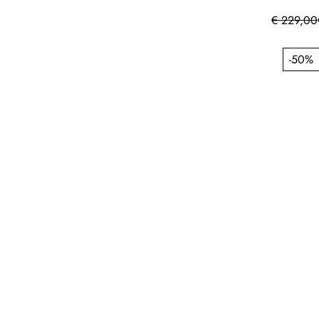
€
229,00
-50%