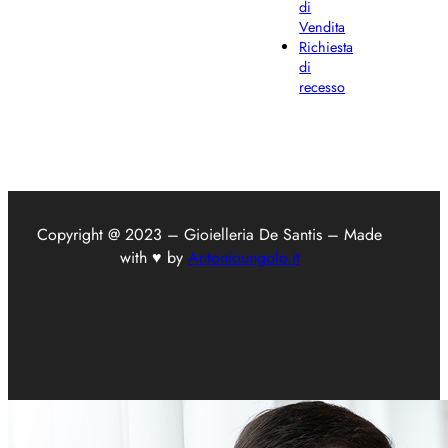
di
Vendita
Richiesta
di
recesso
Copyright @ 2023 – Gioielleria De Santis – Made
with ♥ by
Antonioungolo.it