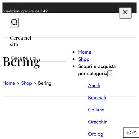
Spedizioni gratuite da €49
Cerca nel
sito
Home
Bering
Cerca
Shop
Scopri e acquista
per categoria
Home
>
Shop
>
Bering
Anelli
Bracciali
Collane
Orecchini
-50%
Orologi