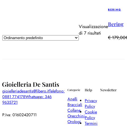
BERING
Bering
Visualizzazione
di 7 risultati
€
179,00
Help
Newsletter
gioielleriadesantis@libero.it
Telefono:
Categorie
0881 774178
Whatsapp: 346
Anelli
Privacy
9635721
Bracciali
Policy
Collane
Cookie
P.Iva: 01602420711
Orecchini
Policy
Orologi
Termini