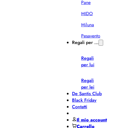
Pane
MIDO
Miluna
Pesavento
Regali per ...
Regali
per lui
Regali
per lei
De Santis Club
Black Friday
Contatti
Il mio account
Carrello