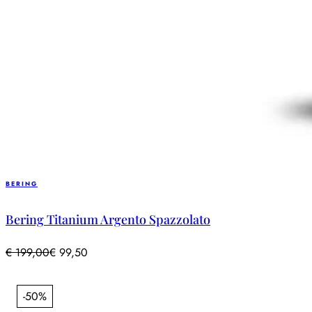
BERING
Bering Titanium Argento Spazzolato
€
199,00
€
99,50
-50%