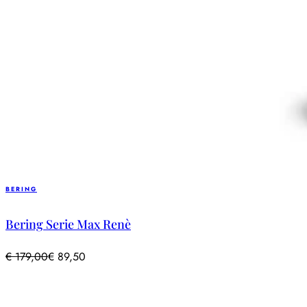
BERING
Bering Serie Max Renè
€
179,00
€
89,50