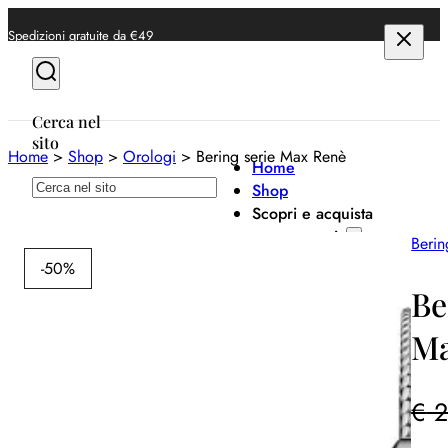
Spedizioni gratuite da €49
Cerca nel
sito
Home
>
Shop
>
Orologi
>
Bering serie Max Renè
Home
Cerca
Shop
Scopri e acquista
per categoria
Berin
-50%
Anelli
Be
Bracciali
Ma
Collane
Orecchini
€
2
Orologi