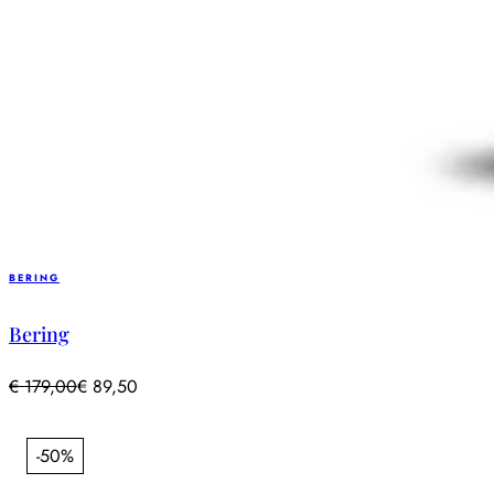
BERING
Bering
€
179,00
€
89,50
-50%