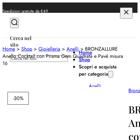
Spedizioni gratuite da €49
Cerca nel
sito
Home
>
Shop
>
Gioielleria
>
Anelli
>
BRONZALLURE
Home
Anello Cocktail con Prisma Gem Quadrata e Pavé misura
Cerca
Shop
16
Scopri e acquista
per categoria
Anelli
Bronz
Bracciali
-30%
B
Collane
An
Orecchini
co
Orologi