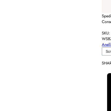
Spedi
Conse
SKU:
WSBZ
Anell
SHAR