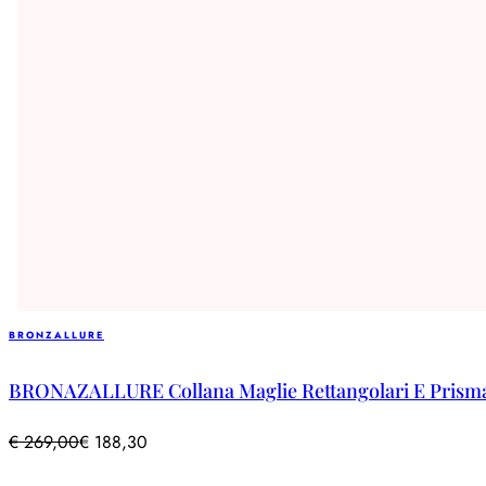
BRONZALLURE
BRONAZALLURE Collana Maglie Rettangolari E Prism
€
269,00
€
188,30