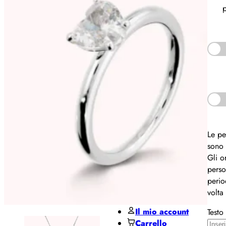
Pane
p
MIDO
Miluna
Pesavento
Regali per ...
Regali
per lui
Le pe
Regali
sono 
per lei
Gli o
De Santis Club
perso
Black Friday
perio
Contatti
volta
Il mio account
Testo
Carrello