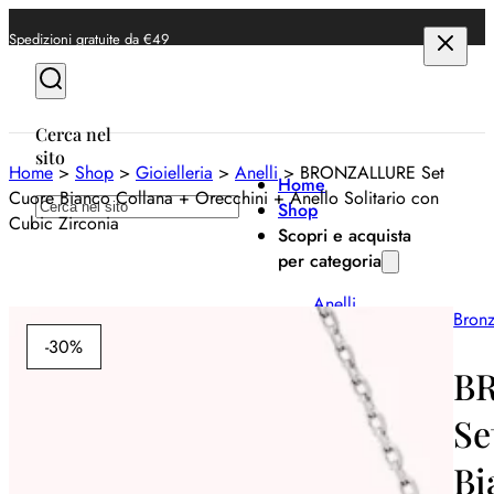
Spedizioni gratuite da €49
Cerca nel
sito
Home
>
Shop
>
Gioielleria
>
Anelli
>
BRONZALLURE Set
Home
Cuore Bianco Collana + Orecchini + Anello Solitario con
Cerca
Shop
Cubic Zirconia
Scopri e acquista
per categoria
Anelli
Bronz
Bracciali
-30%
B
Collane
Se
Orecchini
Bi
Orologi