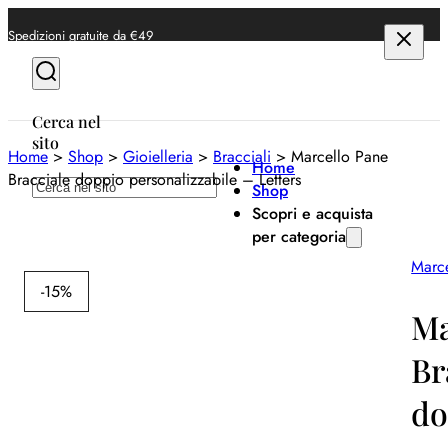
Spedizioni gratuite da €49
Cerca nel
sito
Home
>
Shop
>
Gioielleria
>
Bracciali
>
Marcello Pane
Home
Bracciale doppio personalizzabile – Letters
Cerca
Shop
Scopri e acquista
per categoria
Marc
Anelli
-15%
Bracciali
Ma
Collane
Br
Orecchini
do
Orologi