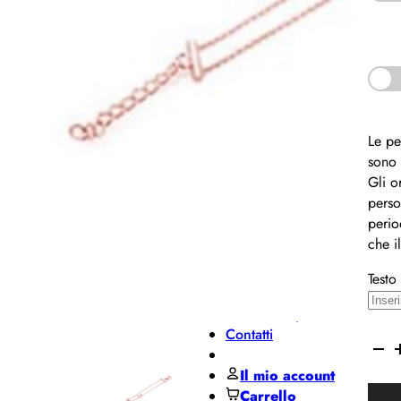
Pane
MIDO
Miluna
Pesavento
Regali per ...
Le pe
sono 
Regali
Gli o
per lui
perso
perio
che i
Regali
per lei
Testo
De Santis Club
Black Friday
Contatti
Marce
Pane
Il mio account
Bracc
Carrello