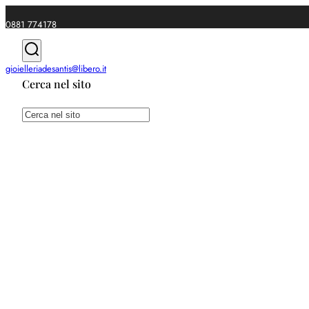
0881 774178
|
gioielleriadesantis@libero.it
Cerca nel sito
Spedizioni gratuite da €49
Cerca