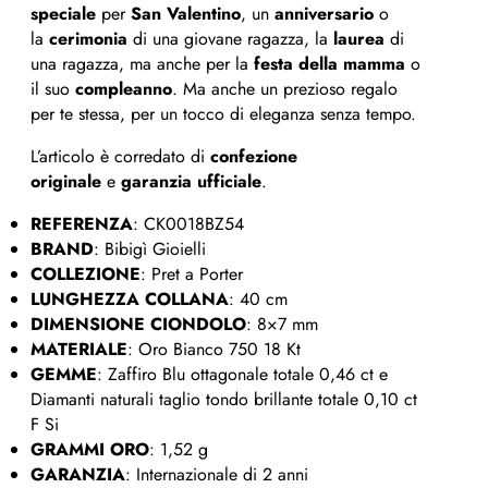
speciale
per
San Valentino
, un
anniversario
o
la
cerimonia
di una giovane ragazza, la
laurea
di
una ragazza, ma anche per la
festa della mamma
o
il suo
compleanno
. Ma anche un prezioso regalo
per te stessa, per un tocco di eleganza senza tempo.
L’articolo è corredato di
confezione
originale
e
garanzia ufficiale
.
REFERENZA
: CK0018BZ54
BRAND
: Bibigì Gioielli
COLLEZIONE
: Pret a Porter
LUNGHEZZA
COLLANA
: 40 cm
DIMENSIONE CIONDOLO
: 8×7 mm
MATERIALE
: Oro Bianco 750 18 Kt
GEMME
: Zaffiro Blu ottagonale totale 0,46 ct e
Diamanti naturali taglio tondo brillante totale 0,10 ct
F Si
GRAMMI ORO
: 1,52 g
GARANZIA
: Internazionale di 2 anni