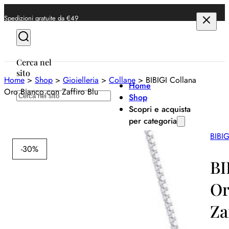
Spedizioni gratuite da €49
Cerca nel
sito
Home
>
Shop
>
Gioielleria
>
Collane
>
BIBIGI Collana
Home
Oro Bianco con Zaffiro Blu
Cerca
Shop
Scopri e acquista
per categoria
BIBIG
Anelli
-30%
Bracciali
BI
Collane
Or
Orecchini
Za
Orologi