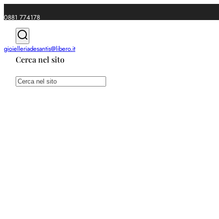
0881 774178
|
gioielleriadesantis@libero.it
Cerca nel sito
Spedizioni gratuite da €49
Cerca