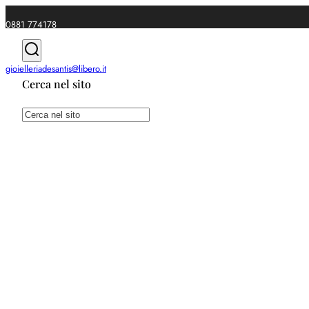
0881 774178
|
gioielleriadesantis@libero.it
Cerca nel sito
Spedizioni gratuite da €49
Cerca