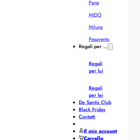
Pane
MIDO
Miluna
Pesavento
Regali per ...
Regali
per lui
Regali
per lei
De Santis Club
Black Friday
Contatti
Il mio account
Carrello