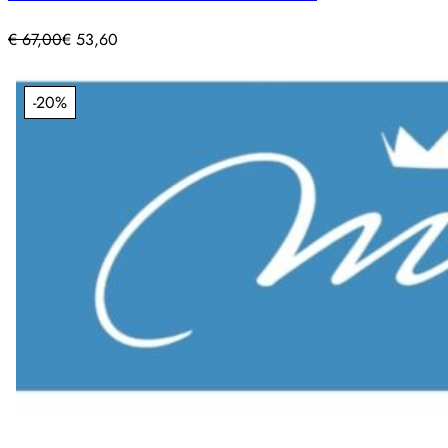
€
67,00
€
53,60
-20%