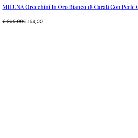
MILUNA Orecchini In Oro Bianco 18 Carati Con Perle 
€
205,00
€
164,00