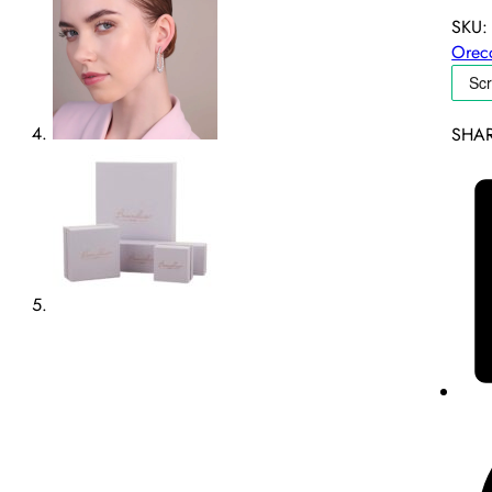
SKU
Orecc
SHAR