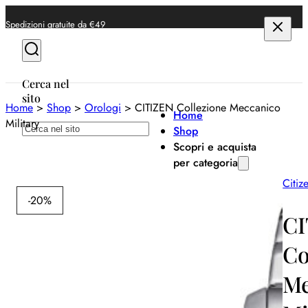
Spedizioni gratuite da €49
Cerca nel
sito
Home
>
Shop
>
Orologi
>
CITIZEN Collezione Meccanico
Home
Military
Cerca
Shop
Scopri e acquista
per categoria
Citiz
Anelli
-20%
Bracciali
CI
Collane
Co
Orecchini
Me
Orologi