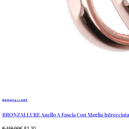
BRONZALLURE
BRONZALLURE Anello A Fascia Con Maglia Intrecciata
€
119,00
€
83,30