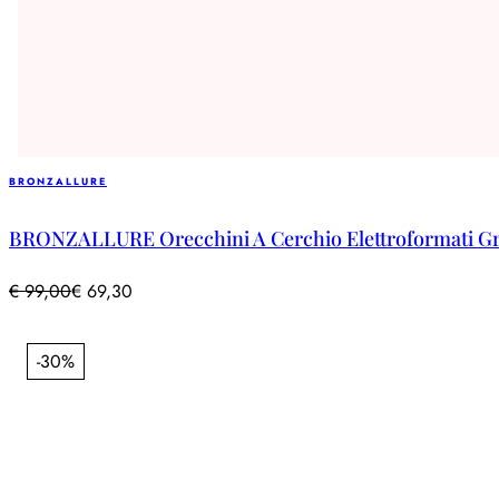
BRONZALLURE
BRONZALLURE Orecchini A Cerchio Elettroformati Gr
€
99,00
€
69,30
-30%